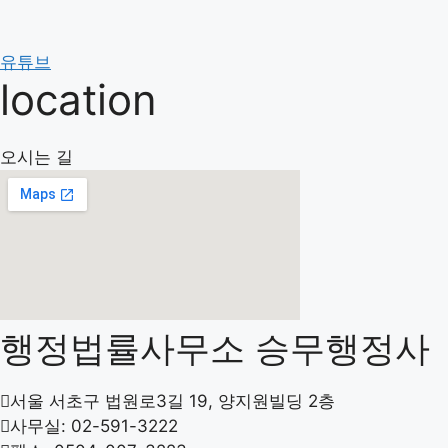
컨
텐
츠
유튜브
승무 소개
location
로
구성원 소개
건
너
주요업무
오시는 길
뛰
승무 서비스
기
행정법률
의료기술인증원
행정법률사무소 승무행정사
서울 서초구 법원로3길 19, 양지원빌딩 2층
사무실: 02-591-3222