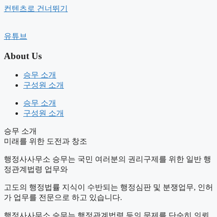
컨텐츠로 건너뛰기
유튜브
승무 소개
구성원 소개
About Us
주요업무
승무 소개
승무 서비스
구성원 소개
승무 소개
행정법률
구성원 소개
의료기술인증원
승무 소개
미래를 위한 도전과 창조
행정사사무소 승무는 국민 여러분의 권리구제를 위한 일반 행
정관계법령 업무와
고도의 행정법률 지식이 수반되는 행정심판 및 분쟁업무, 인허
가 업무를 전문으로 하고 있습니다.
행정사사무소 승무는 행정관계법령 등의 문제를 단순히 의뢰