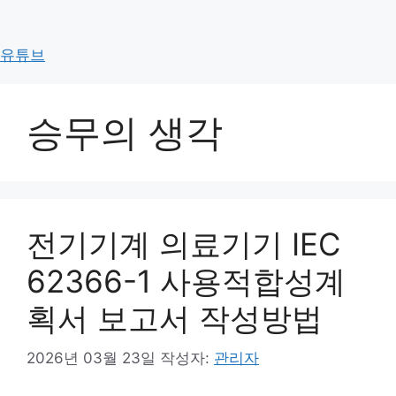
컨
텐
츠
유튜브
승무 소개
로
구성원 소개
건
승무의 생각
너
주요업무
뛰
승무 서비스
기
행정법률
전기기계 의료기기 IEC
의료기술인증원
62366-1 사용적합성계
획서 보고서 작성방법
2026년 03월 23일
작성자:
관리자