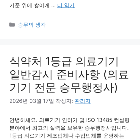
기준 위에 쌓이게 …
더 읽기
카
승무의 생각
테
고
리
식약처 1등급 의료기기
일반감시 준비사항 (의료
기기 전문 승무행정사)
2026년 03월 17일
작성자:
관리자
안녕하세요. 의료기기 인허가 및 ISO 13485 컨설팅
분야에서 최고의 실력을 보유한 승무행정사입니다.
1등급 의료기기 제조업체나 수입업체를 운영하는